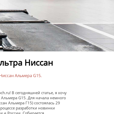
льтра Ниссан
Ниссан Альмера G15.
h.ru! В сегодняшней статье, я хочу
н Альмера G15. Для начала немного
сан Альмера Г15) состоялась 29
 процессе разработки новинки
 и России. Собирается