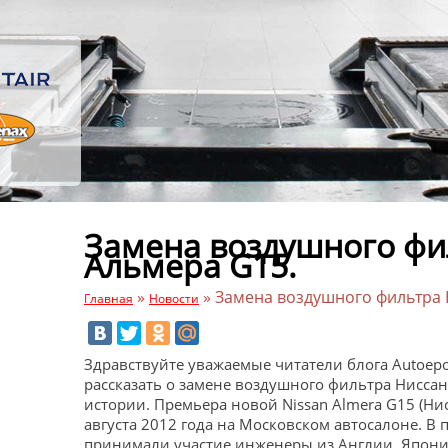
Замена воздушного фи
Альмера G15.
»
»
Замена воздушного фильтра 
Главная
Новости
Здравствуйте уважаемые читатели блога Autoepoc
рассказать о замене воздушного фильтра Нисса
истории. Премьера новой Nissan Almera G15 (Нис
августа 2012 года на Московском автосалоне. В
принимали участие инженеры из Англии, Японии