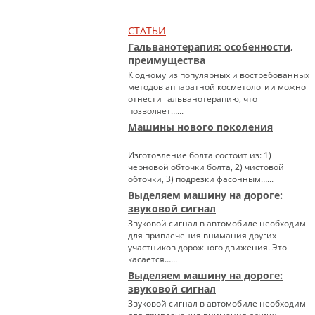
СТАТЬИ
Гальванотерапия: особенности,
преимущества
К одному из популярных и востребованных
методов аппаратной косметологии можно
отнести гальванотерапию, что
позволяет…...
Машины нового поколения
Изготовление болта состоит из: 1)
черновой обточки болта, 2) чистовой
обточки, 3) подрезки фасонным…...
Выделяем машину на дороге:
звуковой сигнал
Звуковой сигнал в автомобиле необходим
для привлечения внимания других
участников дорожного движения. Это
касается…...
Выделяем машину на дороге:
звуковой сигнал
Звуковой сигнал в автомобиле необходим