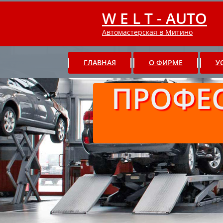
W E L T - AUTO
Автомастерская в Митино
ГЛАВНАЯ
О ФИРМЕ
У
ПРОФЕ