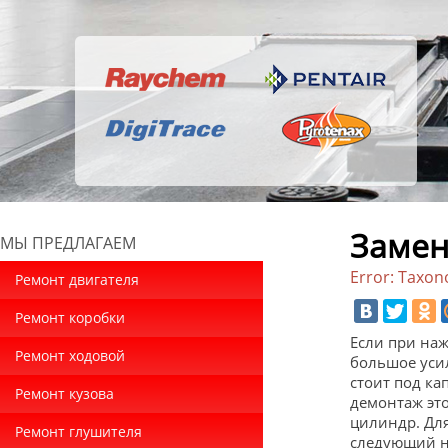
Замен
МЫ ПРЕДЛАГАЕМ
Error: Taxon
Ремонт двигателя
Ремонт коробки
Если при наж
Ремонт ходовой
большое усил
стоит под ка
Ремонт кузова
демонтаж это
цилиндр. Дл
Ремонт глушителя
следующий н