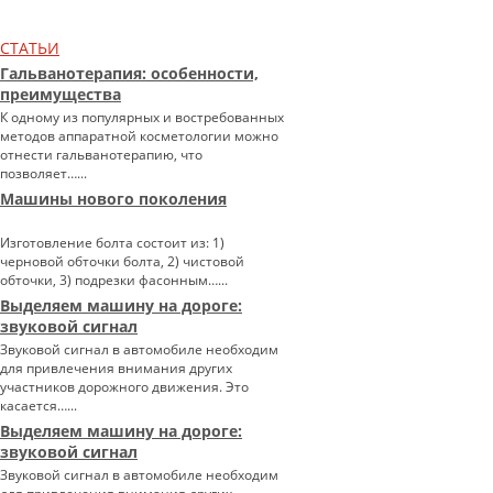
СТАТЬИ
Гальванотерапия: особенности,
преимущества
К одному из популярных и востребованных
методов аппаратной косметологии можно
отнести гальванотерапию, что
позволяет…...
Машины нового поколения
Изготовление болта состоит из: 1)
черновой обточки болта, 2) чистовой
обточки, 3) подрезки фасонным…...
Выделяем машину на дороге:
звуковой сигнал
Звуковой сигнал в автомобиле необходим
для привлечения внимания других
участников дорожного движения. Это
касается…...
Выделяем машину на дороге:
звуковой сигнал
Звуковой сигнал в автомобиле необходим