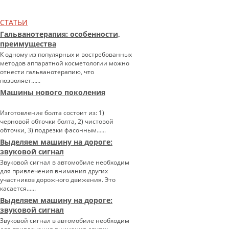
СТАТЬИ
Гальванотерапия: особенности,
преимущества
К одному из популярных и востребованных
методов аппаратной косметологии можно
отнести гальванотерапию, что
позволяет…...
Машины нового поколения
Изготовление болта состоит из: 1)
черновой обточки болта, 2) чистовой
обточки, 3) подрезки фасонным…...
Выделяем машину на дороге:
звуковой сигнал
Звуковой сигнал в автомобиле необходим
для привлечения внимания других
участников дорожного движения. Это
касается…...
Выделяем машину на дороге:
звуковой сигнал
Звуковой сигнал в автомобиле необходим