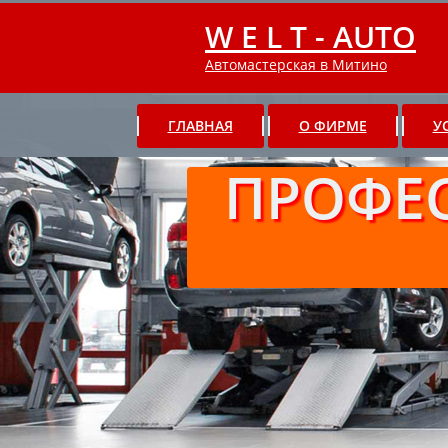
W E L T - AUTO
Автомастерская в Митино
ГЛАВНАЯ
О ФИРМЕ
У
ПРОФЕ