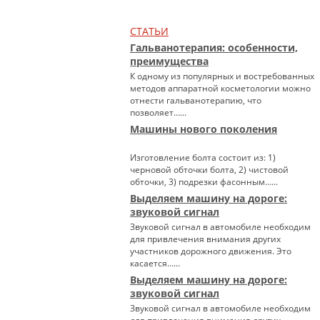
СТАТЬИ
Гальванотерапия: особенности,
преимущества
К одному из популярных и востребованных
методов аппаратной косметологии можно
отнести гальванотерапию, что
позволяет…...
Машины нового поколения
Изготовление болта состоит из: 1)
черновой обточки болта, 2) чистовой
обточки, 3) подрезки фасонным…...
Выделяем машину на дороге:
звуковой сигнал
Звуковой сигнал в автомобиле необходим
для привлечения внимания других
участников дорожного движения. Это
касается…...
Выделяем машину на дороге:
звуковой сигнал
Звуковой сигнал в автомобиле необходим