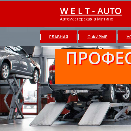
W E L T - AUTO
Автомастерская в Митино
ГЛАВНАЯ
О ФИРМЕ
У
ПРОФЕ