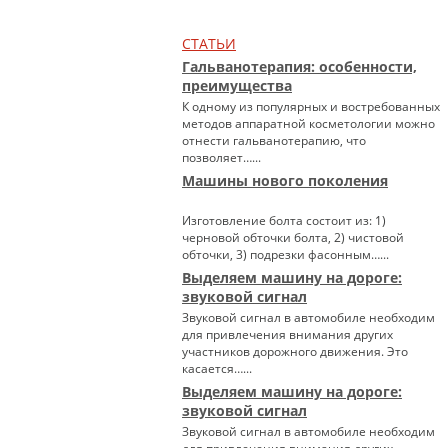
СТАТЬИ
Гальванотерапия: особенности,
преимущества
К одному из популярных и востребованных
методов аппаратной косметологии можно
отнести гальванотерапию, что
позволяет…...
Машины нового поколения
Изготовление болта состоит из: 1)
черновой обточки болта, 2) чистовой
обточки, 3) подрезки фасонным…...
Выделяем машину на дороге:
звуковой сигнал
Звуковой сигнал в автомобиле необходим
для привлечения внимания других
участников дорожного движения. Это
касается…...
Выделяем машину на дороге:
звуковой сигнал
Звуковой сигнал в автомобиле необходим