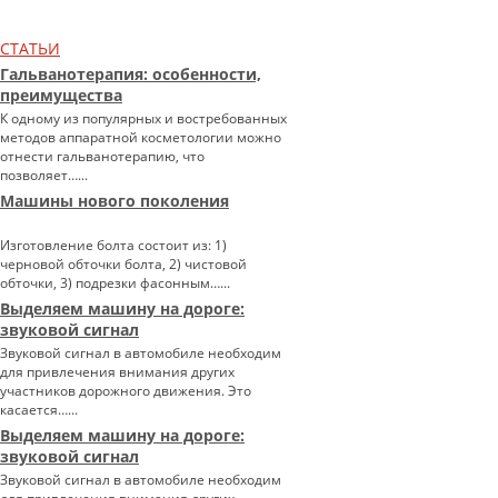
СТАТЬИ
Гальванотерапия: особенности,
преимущества
К одному из популярных и востребованных
методов аппаратной косметологии можно
отнести гальванотерапию, что
позволяет…...
Машины нового поколения
Изготовление болта состоит из: 1)
черновой обточки болта, 2) чистовой
обточки, 3) подрезки фасонным…...
Выделяем машину на дороге:
звуковой сигнал
Звуковой сигнал в автомобиле необходим
для привлечения внимания других
участников дорожного движения. Это
касается…...
Выделяем машину на дороге:
звуковой сигнал
Звуковой сигнал в автомобиле необходим