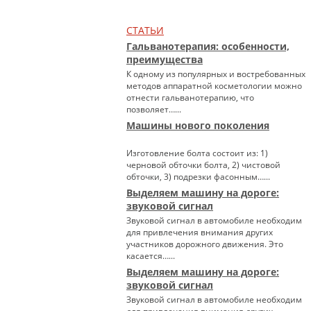
СТАТЬИ
Гальванотерапия: особенности,
преимущества
К одному из популярных и востребованных
методов аппаратной косметологии можно
отнести гальванотерапию, что
позволяет…...
Машины нового поколения
Изготовление болта состоит из: 1)
черновой обточки болта, 2) чистовой
обточки, 3) подрезки фасонным…...
Выделяем машину на дороге:
звуковой сигнал
Звуковой сигнал в автомобиле необходим
для привлечения внимания других
участников дорожного движения. Это
касается…...
Выделяем машину на дороге:
звуковой сигнал
Звуковой сигнал в автомобиле необходим