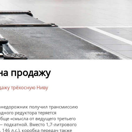
на продажу
дажу трёхосную Ниву
 внедорожник получил трансмиссию
одного редуктора теряется
бще «смысла от ведущего третьего
 — подкатной. Вместо 1,7-литрового
146 л.с.), коробка передач также