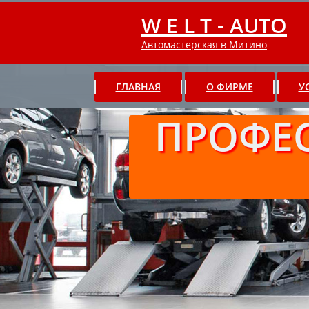
W E L T - AUTO
Автомастерская в Митино
ГЛАВНАЯ
О ФИРМЕ
У
ПРОФЕ