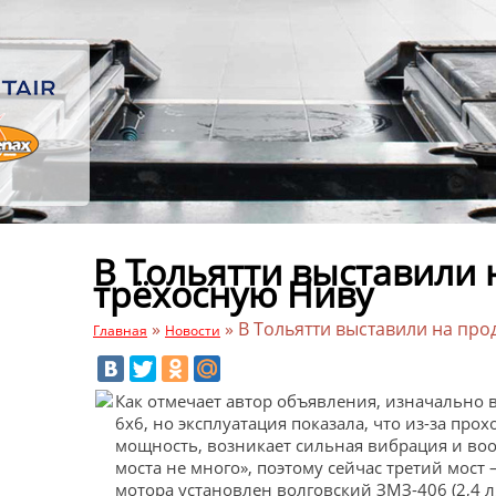
В Тольятти выставили 
трёхосную Ниву
»
»
В Тольятти выставили на про
Главная
Новости
Как отмечает автор объявления, изначально
6х6, но эксплуатация показала, что из-за прох
мощность, возникает сильная вибрация и воо
моста не много», поэтому сейчас третий мост
мотора установлен волговский ЗМЗ-406 (2,4 л, 