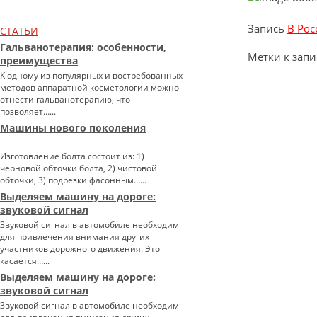
Запись
В Рос
СТАТЬИ
Гальванотерапия: особенности,
Метки к запи
преимущества
К одному из популярных и востребованных
методов аппаратной косметологии можно
отнести гальванотерапию, что
позволяет…...
Машины нового поколения
Изготовление болта состоит из: 1)
черновой обточки болта, 2) чистовой
обточки, 3) подрезки фасонным…...
Выделяем машину на дороге:
звуковой сигнал
Звуковой сигнал в автомобиле необходим
для привлечения внимания других
участников дорожного движения. Это
касается…...
Выделяем машину на дороге:
звуковой сигнал
Звуковой сигнал в автомобиле необходим