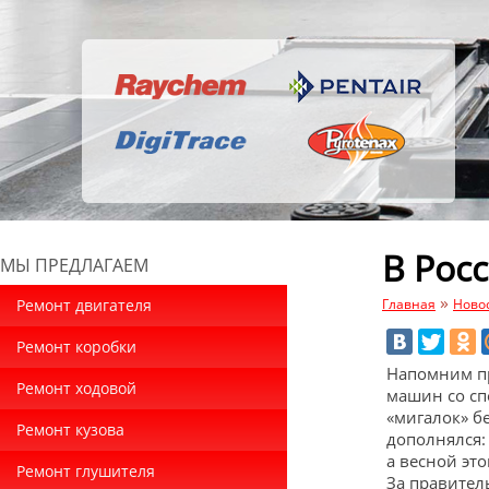
В Рос
МЫ ПРЕДЛАГАЕМ
»
Ремонт двигателя
Главная
Ново
Ремонт коробки
Напомним пр
Ремонт ходовой
машин со сп
«мигалок» б
Ремонт кузова
дополнялся:
а весной это
Ремонт глушителя
За правител