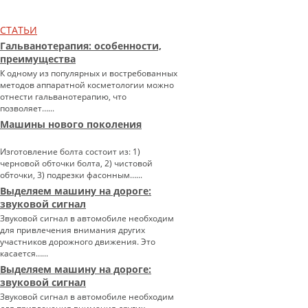
СТАТЬИ
Гальванотерапия: особенности,
преимущества
К одному из популярных и востребованных
методов аппаратной косметологии можно
отнести гальванотерапию, что
позволяет…...
Машины нового поколения
Изготовление болта состоит из: 1)
черновой обточки болта, 2) чистовой
обточки, 3) подрезки фасонным…...
Выделяем машину на дороге:
звуковой сигнал
Звуковой сигнал в автомобиле необходим
для привлечения внимания других
участников дорожного движения. Это
касается…...
Выделяем машину на дороге:
звуковой сигнал
Звуковой сигнал в автомобиле необходим