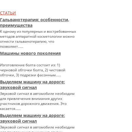
СТАТЬИ
Гальванотерапия: особенности,
преимущества
К одному из популярных и востребованных
методов аппаратной косметологии можно
отнести гальванотерапию, что
позволяет…...
Машины нового поколения
Изготовление болта состоит из: 1)
черновой обточки болта, 2) чистовой
обточки, 3) подрезки фасонным…...
Выделяем машину на дороге:
звуковой сигнал
Звуковой сигнал в автомобиле необходим
для привлечения внимания других
участников дорожного движения. Это
касается…...
Выделяем машину на дороге:
звуковой сигнал
Звуковой сигнал в автомобиле необходим