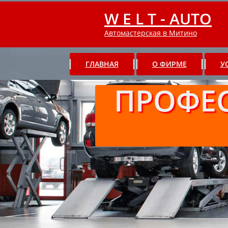
W E L T - AUTO
Автомастерская в Митино
ГЛАВНАЯ
О ФИРМЕ
У
ПРОФЕ