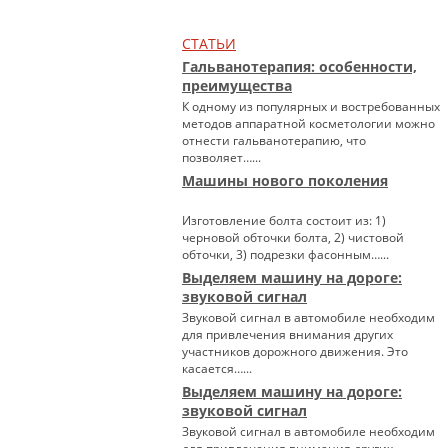
СТАТЬИ
Гальванотерапия: особенности,
преимущества
К одному из популярных и востребованных
методов аппаратной косметологии можно
отнести гальванотерапию, что
позволяет…...
Машины нового поколения
Изготовление болта состоит из: 1)
черновой обточки болта, 2) чистовой
обточки, 3) подрезки фасонным…...
Выделяем машину на дороге:
звуковой сигнал
Звуковой сигнал в автомобиле необходим
для привлечения внимания других
участников дорожного движения. Это
касается…...
Выделяем машину на дороге:
звуковой сигнал
Звуковой сигнал в автомобиле необходим