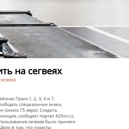
ть на сегвеях
сегвеях
онах Прага 1, 2, 3, 4 и 7.
сообщать специальные знаки,
н (около 75 евро). Следить
лиция, сообщает портал 420on.cz.
спользования сегвеев было принято
Дело в том, что туристы