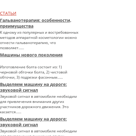
СТАТЬИ
Гальванотерапия: особенности,
преимущества
К одному из популярных и востребованных
методов аппаратной косметологии можно
отнести гальванотерапию, что
позволяет…...
Машины нового поколения
Изготовление болта состоит из: 1)
черновой обточки болта, 2) чистовой
обточки, 3) подрезки фасонным…...
Выделяем машину на дороге:
звуковой сигнал
Звуковой сигнал в автомобиле необходим
для привлечения внимания других
участников дорожного движения. Это
касается…...
Выделяем машину на дороге:
звуковой сигнал
Звуковой сигнал в автомобиле необходим