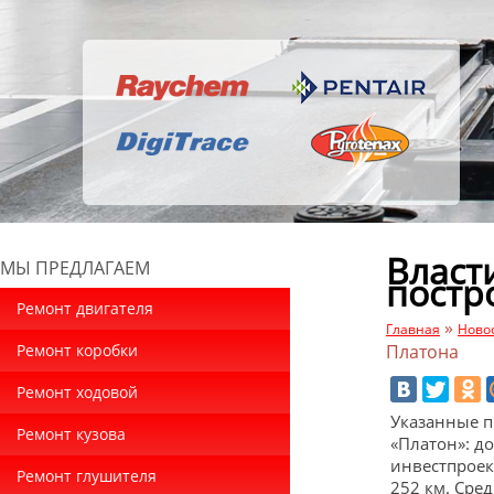
Власт
МЫ ПРЕДЛАГАЕМ
постр
Ремонт двигателя
»
Главная
Ново
Ремонт коробки
Платона
Ремонт ходовой
Указанные п
Ремонт кузова
«Платон»: д
инвестпроек
Ремонт глушителя
252 км. Сре