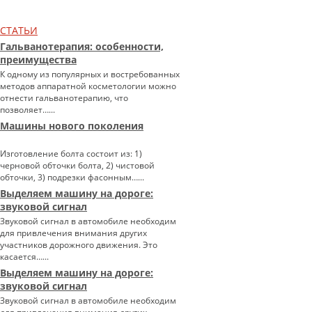
СТАТЬИ
Гальванотерапия: особенности,
преимущества
К одному из популярных и востребованных
методов аппаратной косметологии можно
отнести гальванотерапию, что
позволяет…...
Машины нового поколения
Изготовление болта состоит из: 1)
черновой обточки болта, 2) чистовой
обточки, 3) подрезки фасонным…...
Выделяем машину на дороге:
звуковой сигнал
Звуковой сигнал в автомобиле необходим
для привлечения внимания других
участников дорожного движения. Это
касается…...
Выделяем машину на дороге:
звуковой сигнал
Звуковой сигнал в автомобиле необходим