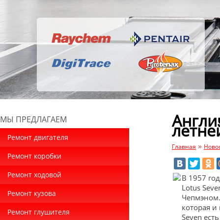
Англи
МЫ ПРЕДЛАГАЕМ
летне
Ремонт двигателя
»
Главная
Ново
Ремонт коробки
Ремонт ходовой
В 1957 го
Lotus Sev
Ремонт кузова
Чепмэном.
которая и 
Ремонт глушителя
Seven ест