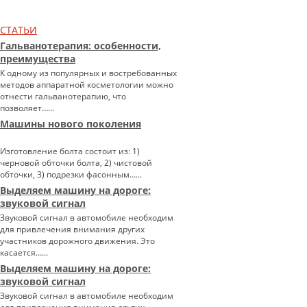
СТАТЬИ
Гальванотерапия: особенности,
преимущества
К одному из популярных и востребованных
методов аппаратной косметологии можно
отнести гальванотерапию, что
позволяет…...
Машины нового поколения
Изготовление болта состоит из: 1)
черновой обточки болта, 2) чистовой
обточки, 3) подрезки фасонным…...
Выделяем машину на дороге:
звуковой сигнал
Звуковой сигнал в автомобиле необходим
для привлечения внимания других
участников дорожного движения. Это
касается…...
Выделяем машину на дороге:
звуковой сигнал
Звуковой сигнал в автомобиле необходим