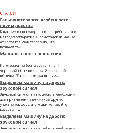
СТАТЬИ
Гальванотерапия: особенности,
преимущества
К одному из популярных и востребованных
методов аппаратной косметологии можно
отнести гальванотерапию, что
позволяет…...
Машины нового поколения
Изготовление болта состоит из: 1)
черновой обточки болта, 2) чистовой
обточки, 3) подрезки фасонным…...
Выделяем машину на дороге:
звуковой сигнал
Звуковой сигнал в автомобиле необходим
для привлечения внимания других
участников дорожного движения. Это
касается…...
Выделяем машину на дороге:
звуковой сигнал
Звуковой сигнал в автомобиле необходим