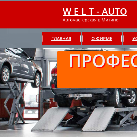
W E L T - AUTO
Автомастерская в Митино
ГЛАВНАЯ
О ФИРМЕ
У
ПРОФЕ