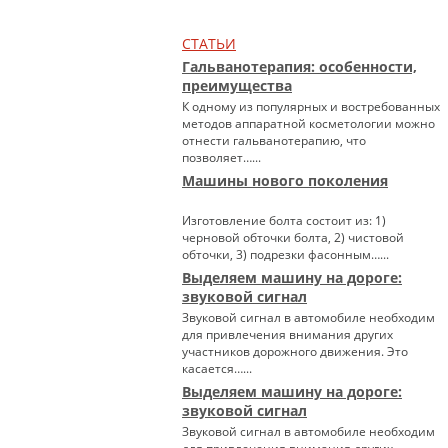
СТАТЬИ
Гальванотерапия: особенности,
преимущества
К одному из популярных и востребованных
методов аппаратной косметологии можно
отнести гальванотерапию, что
позволяет…...
Машины нового поколения
Изготовление болта состоит из: 1)
черновой обточки болта, 2) чистовой
обточки, 3) подрезки фасонным…...
Выделяем машину на дороге:
звуковой сигнал
Звуковой сигнал в автомобиле необходим
для привлечения внимания других
участников дорожного движения. Это
касается…...
Выделяем машину на дороге:
звуковой сигнал
Звуковой сигнал в автомобиле необходим