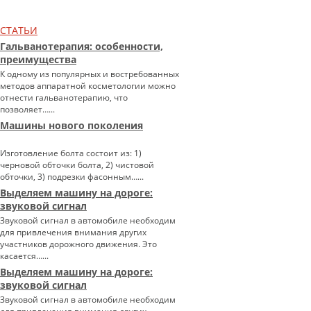
СТАТЬИ
Гальванотерапия: особенности,
преимущества
К одному из популярных и востребованных
методов аппаратной косметологии можно
отнести гальванотерапию, что
позволяет…...
Машины нового поколения
Изготовление болта состоит из: 1)
черновой обточки болта, 2) чистовой
обточки, 3) подрезки фасонным…...
Выделяем машину на дороге:
звуковой сигнал
Звуковой сигнал в автомобиле необходим
для привлечения внимания других
участников дорожного движения. Это
касается…...
Выделяем машину на дороге:
звуковой сигнал
Звуковой сигнал в автомобиле необходим