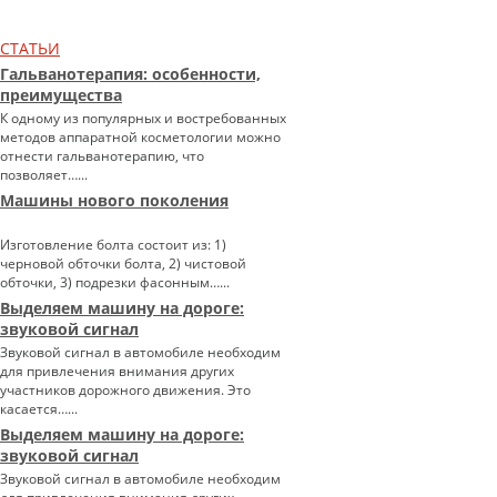
СТАТЬИ
Гальванотерапия: особенности,
преимущества
К одному из популярных и востребованных
методов аппаратной косметологии можно
отнести гальванотерапию, что
позволяет…...
Машины нового поколения
Изготовление болта состоит из: 1)
черновой обточки болта, 2) чистовой
обточки, 3) подрезки фасонным…...
Выделяем машину на дороге:
звуковой сигнал
Звуковой сигнал в автомобиле необходим
для привлечения внимания других
участников дорожного движения. Это
касается…...
Выделяем машину на дороге:
звуковой сигнал
Звуковой сигнал в автомобиле необходим